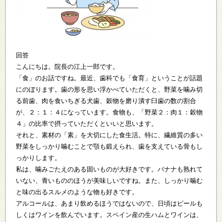
回答
こんにちは。院長の江上一郎です。
「食」のお話ですね。最近、歯科でも「食育」ということが話題
にのぼります。歯の形を思い浮かべていただくと、野菜を噛み切
る前歯、肉を食いちぎる犬歯、穀物を磨り潰す臼歯の数の割合
が、２：１：４になっています。食物も、「野菜２：肉１：穀物
４」の比率で摂っていただくといいと思います。
それと、素材の「素」を大切にした食生活。特に、繊維質の多い
野菜をしっかり噛むことで顎も鍛えられ、歯を支えている骨もし
っかりします。
私は、噛みごたえのある固いものが大好きです。バナナも熟れて
いない、青いもののほうが美味しいですね。また、しっかり噛む
と味の出るスルメのような物も好きです。
アルコールは、あまり飲めるほうではないので、日頃はビールも
しくはワインを飲んでいます。スペイン産の生ハムとワインは、